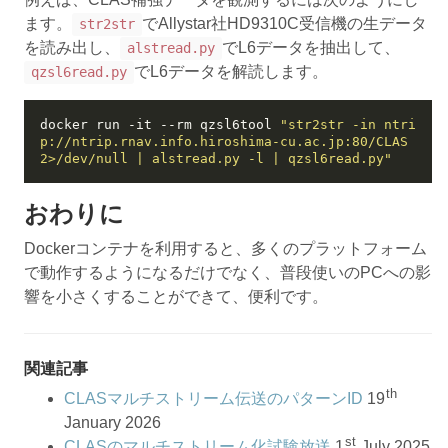
ます。
でAllystar社HD9310C受信機の生データ
str2str
を読み出し、
でL6データを抽出して、
alstread.py
でL6データを解読します。
qzsl6read.py
docker run -it --rm qzsl6tool 
"str2str -in ntri
p://ntrip.rnav.info.hiroshima-cu.ac.jp:80/CLAS 
2>/dev/null | alstread.py -l | qzsl6read.py"
おわりに
Dockerコンテナを利用すると、多くのプラットフォーム
で動作するようになるだけでなく、普段使いのPCへの影
響を小さくすることができて、便利です。
関連記事
th
CLASマルチストリーム伝送のパターンID
19
January 2026
st
CLASのマルチストリーム化試験放送
1
July 2025