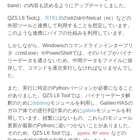
band）の内容も読めるようにアップデートしました。
QZS L6 Toolは、
RTKLIB
のstr2strやNetcat（nc）などの
外部ツールと連携して利用することを想定しています。
このような連携にパイプの仕組みを利用しています。
しかしながら、Windowsのコマンドラインインタープリ
タ（cmd.exe）やPowerShellでは、そのパイプがバイナ
リーデータを通さないため、中間データをファイルに保
存して、コマンドを逐次実行しなければなりませんでし
た。
また、実行に特定のPythonバージョンが必要になること
がありました。QZS L6 Toolでは、バイナリーデータ解
釈のために
bitstring
モジュールを利用し、Galileo HASの
ガロア体での逆行列計算のために
galois
モジュールを利
用しています。頻繁にはないもの、これらのモジュール
更新が最新のPythonに追いつかないことがありました。
そのため、QZS L6 Toolでは、
や
などの
pyenv
venv