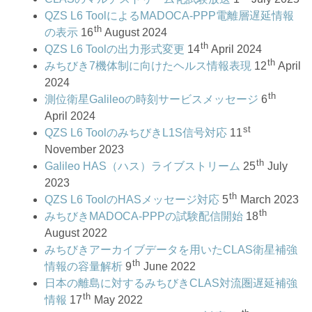
QZS L6 ToolによるMADOCA-PPP電離層遅延情報
th
の表示
16
August 2024
th
QZS L6 Toolの出力形式変更
14
April 2024
th
みちびき7機体制に向けたヘルス情報表現
12
April
2024
th
測位衛星Galileoの時刻サービスメッセージ
6
April 2024
st
QZS L6 ToolのみちびきL1S信号対応
11
November 2023
th
Galileo HAS（ハス）ライブストリーム
25
July
2023
th
QZS L6 ToolのHASメッセージ対応
5
March 2023
th
みちびきMADOCA-PPPの試験配信開始
18
August 2022
みちびきアーカイブデータを用いたCLAS衛星補強
th
情報の容量解析
9
June 2022
日本の離島に対するみちびきCLAS対流圏遅延補強
th
情報
17
May 2022