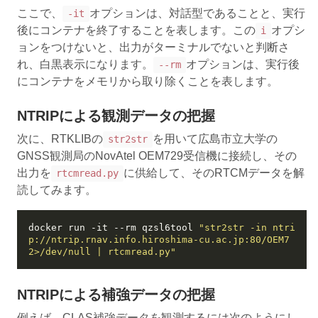
ここで、
オプションは、対話型であることと、実行
-it
後にコンテナを終了することを表します。この
オプシ
i
ョンをつけないと、出力がターミナルでないと判断さ
れ、白黒表示になります。
オプションは、実行後
--rm
にコンテナをメモリから取り除くことを表します。
NTRIPによる観測データの把握
次に、RTKLIBの
を用いて広島市立大学の
str2str
GNSS観測局のNovAtel OEM729受信機に接続し、その
出力を
に供給して、そのRTCMデータを解
rtcmread.py
読してみます。
docker run -it --rm qzsl6tool 
"str2str -in ntri
p://ntrip.rnav.info.hiroshima-cu.ac.jp:80/OEM7 
2>/dev/null | rtcmread.py"
NTRIPによる補強データの把握
例えば、CLAS補強データを観測するには次のようにし