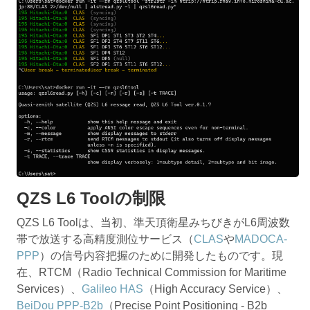
QZS L6 Toolの制限
QZS L6 Toolは、当初、準天頂衛星みちびきがL6周波数
帯で放送する高精度測位サービス（
CLAS
や
MADOCA-
PPP
）の信号内容把握のために開発したものです。現
在、RTCM（Radio Technical Commission for Maritime
Services）、
Galileo HAS
（High Accuracy Service）、
BeiDou PPP-B2b
（Precise Point Positioning - B2b